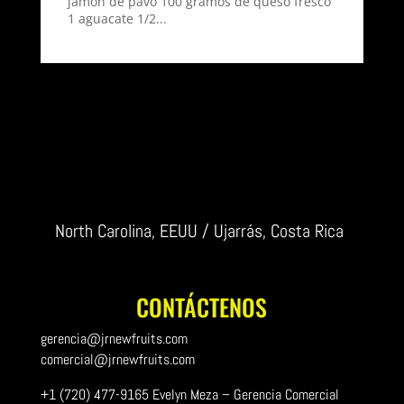
jamón de pavo 100 gramos de queso fresco
1 aguacate 1/2...
North Carolina, EEUU / Ujarrás, Costa Rica
CONTÁCTENOS
gerencia@jrnewfruits.com
comercial@jrnewfruits.com
+1 (720) 477-9165 Evelyn Meza – Gerencia Comercial