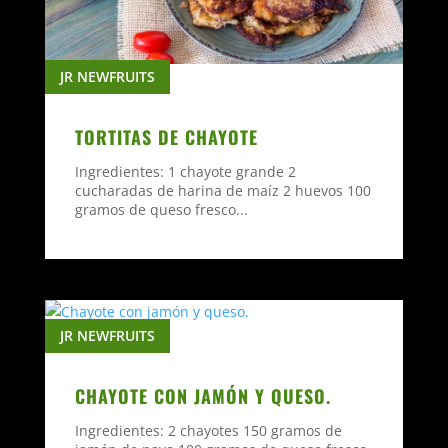
JR NEWFRUITS
TORTITAS DE CHAYOTE
Ingredientes: 1 chayote grande 2
cucharadas de harina de maíz 2 huevos 100
gramos de queso fresco...
JR NEWFRUITS
CHAYOTE CON JAMÓN Y QUESO.
Ingredientes: 2 chayotes 150 gramos de