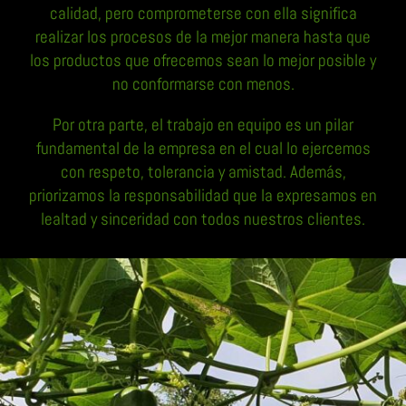
calidad, pero comprometerse con ella significa
realizar los procesos de la mejor manera hasta que
los productos que ofrecemos sean lo mejor posible y
no conformarse con menos.
Por otra parte, el trabajo en equipo es un pilar
fundamental de la empresa en el cual lo ejercemos
con respeto, tolerancia y amistad. Además,
priorizamos la responsabilidad que la expresamos en
lealtad y sinceridad con todos nuestros clientes.